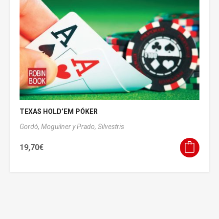
TEXAS HOLD’EM PÓKER
Gordó,
Moguilner y Prado,
Silvestris
19,70
€