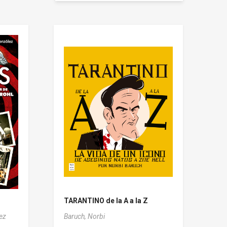
TARANTINO de la A a la Z
ez
Baruch, Norbi