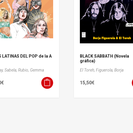
S LATINAS DEL POP de la A
BLACK SABBATH (Novela
gráfica)
ay, Sabela,
Rubio, Gemma
El Toreh,
Figuerola, Borja
0
€
15,50
€