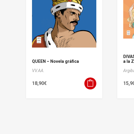
DIVA
QUEEN – Novela gráfica
a la Z
VV.AA.
Argib
18,90
€
15,9