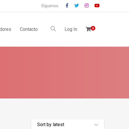
Síguenos:
idores
Contacto
Log In
0