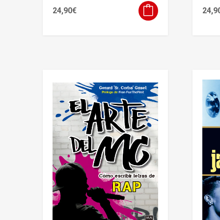
24,90
€
24,9