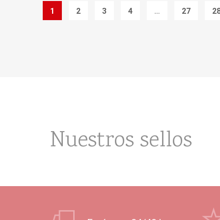
1
2
3
4
…
27
2
Nuestros sellos