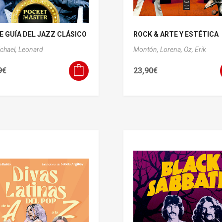
E GUÍA DEL JAZZ CLÁSICO
ROCK & ARTE Y ESTÉTICA
chael, Leonard
Montón, Lorena,
Oz, Erik
9
€
23,90
€