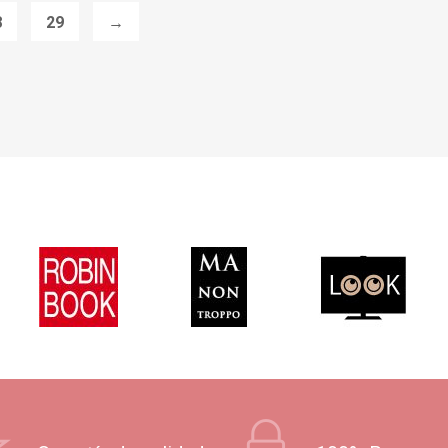
8
29
→