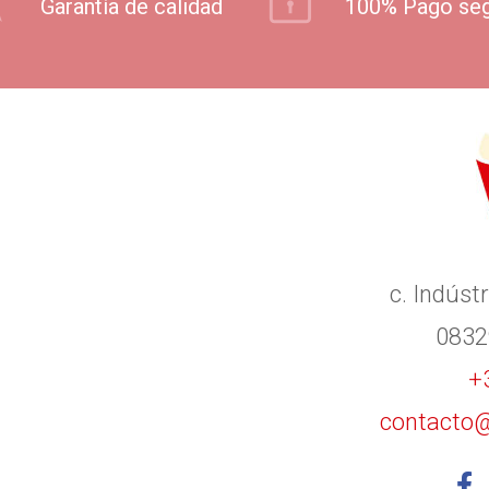
Garantía de calidad
100% Pago se
c. Indústr
0832
+
contacto@