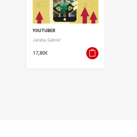
YOUTUBER
Jaraba, Gabriel
17,80
€