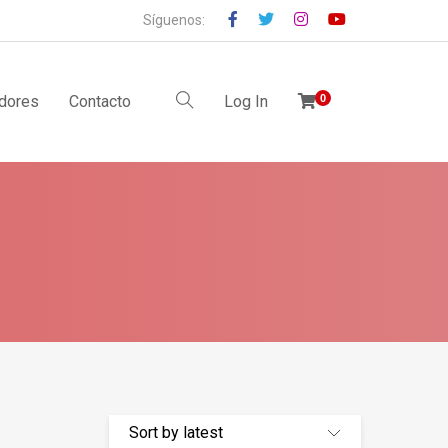
Síguenos:
idores
Contacto
Log In
0