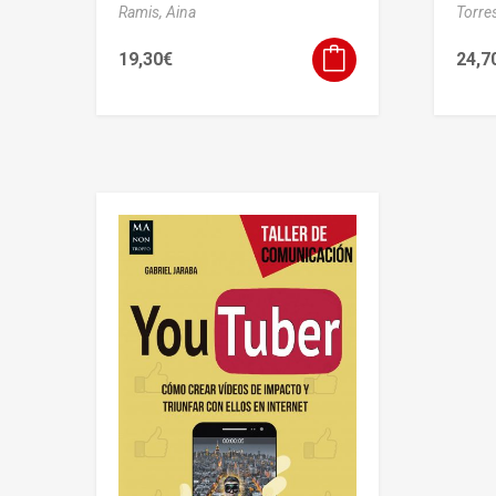
Ramis, Aina
Torres
19,30
€
24,7