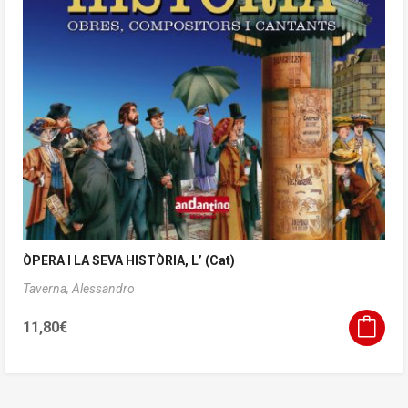
ÒPERA I LA SEVA HISTÒRIA, L’ (Cat)
Taverna, Alessandro
11,80
€