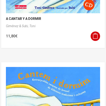
A CANTAR Y A DORMIR
Giménez & Subi, Toni
11,80
€