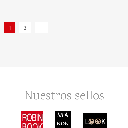
1
2
→
Nuestros sellos