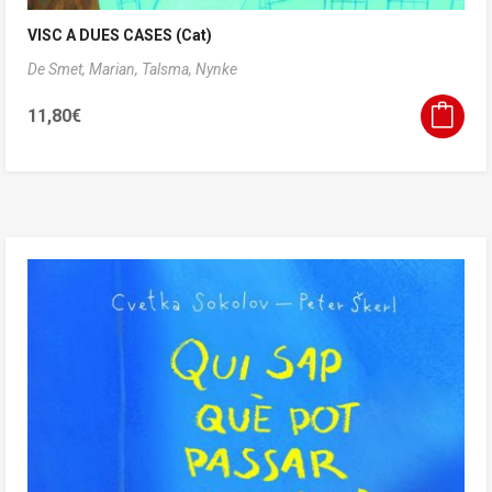
VISC A DUES CASES (Cat)
De Smet, Marian,
Talsma, Nynke
11,80
€