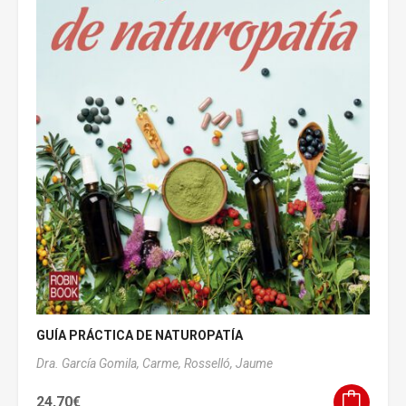
GUÍA PRÁCTICA DE NATUROPATÍA
Dra. García Gomila, Carme,
Rosselló, Jaume
24,70
€