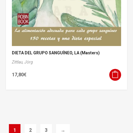
DIETA DEL GRUPO SANGUÍNEO, LA (Masters)
Zittlau, Jörg
17,80
€
1
2
3
→