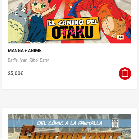
MANGA + ANIME
Batlle, Ivan,
Ribó, Ester
25,00
€