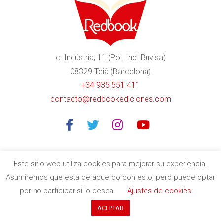
c. Indústria, 11 (Pol. Ind. Buvisa)
08329 Teià (Barcelona)
+34 935 551 411
contacto@redbookediciones.com
Este sitio web utiliza cookies para mejorar su experiencia.
Asumiremos que está de acuerdo con esto, pero puede optar
Editorial especializada en libros divulgativos de calidad en
por no participar si lo desea.
Ajustes de cookies
Barcelona
| Copyright © 2020
Redbook Ediciones
by
itres.cat
ACEPTAR