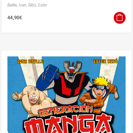
Batlle, Ivan,
Ribó, Ester
44,90
€