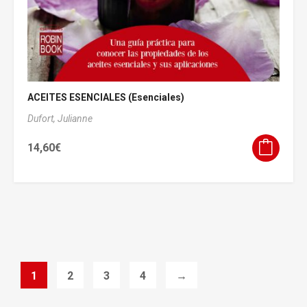
ACEITES ESENCIALES (Esenciales)
Dufort, Julianne
14,60
€
1
2
3
4
→