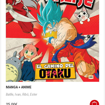
MANGA + ANIME
Batlle, Ivan,
Ribó, Ester
25,00
€