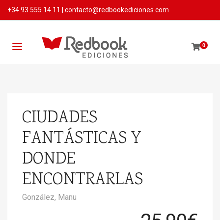
+34 93 555 14 11
|
contacto@redbookediciones.com
0
CIUDADES
FANTÁSTICAS Y
DONDE
ENCONTRARLAS
González, Manu