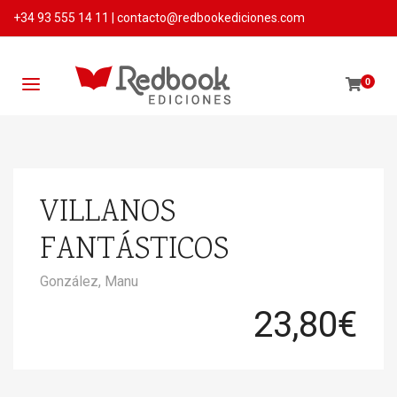
+34 93 555 14 11
|
contacto@redbookediciones.com
0
VILLANOS
FANTÁSTICOS
González, Manu
23,80
€