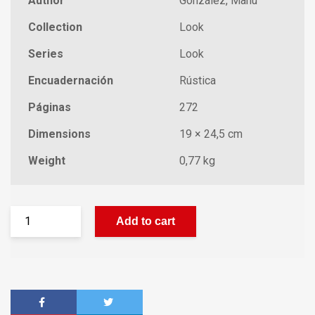
Author
González, Manu
Collection
Look
Series
Look
Encuadernación
Rústica
Páginas
272
Dimensions
19 × 24,5 cm
Weight
0,77 kg
Add to cart