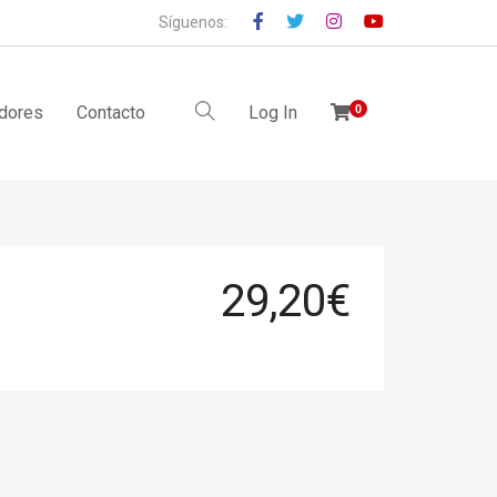
Síguenos:
idores
Contacto
Log In
0
29,20
€