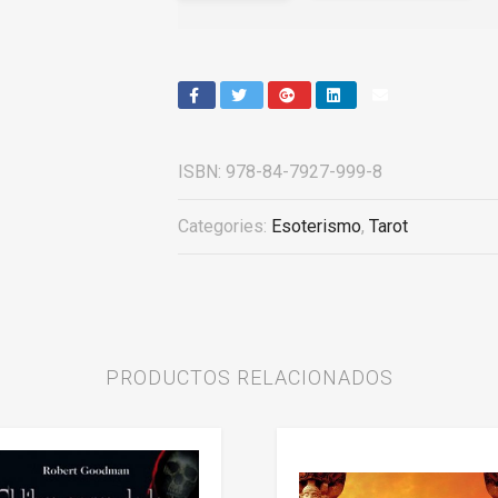
ISBN:
978-84-7927-999-8
Categories:
Esoterismo
,
Tarot
PRODUCTOS RELACIONADOS