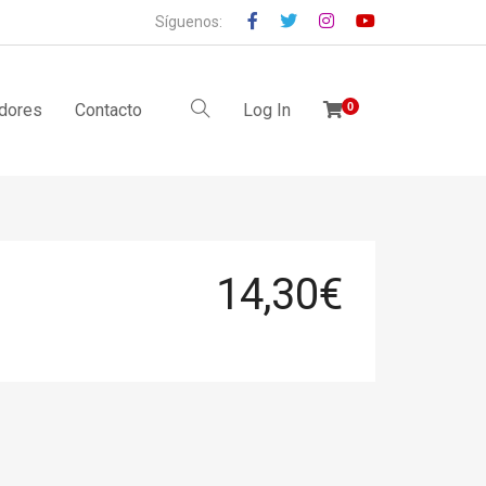
Síguenos:
idores
Contacto
Log In
0
14,30
€