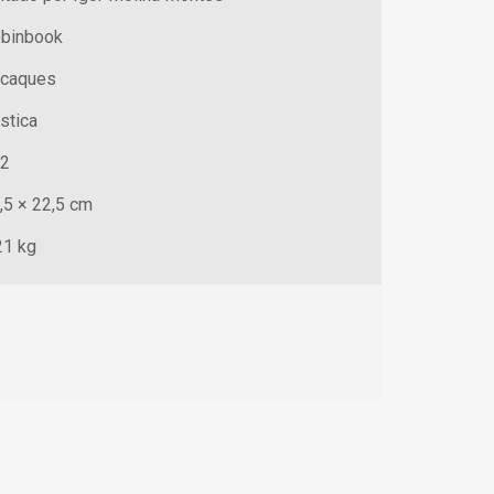
binbook
caques
stica
2
,5 × 22,5 cm
21 kg