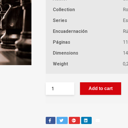
Collection
Ro
Series
Es
Encuadernación
Rú
Páginas
11
Dimensions
14
Weight
0,
Add to cart