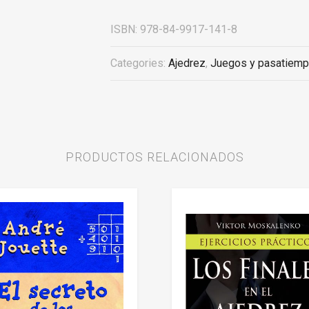
ISBN:
978-84-9917-141-8
Categories:
Ajedrez
,
Juegos y pasatiem
PRODUCTOS RELACIONADOS