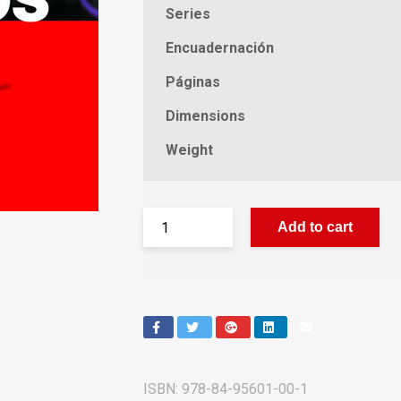
Series
Encuadernación
Páginas
Dimensions
Weight
Add to cart
ISBN:
978-84-95601-00-1