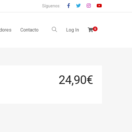
Síguenos:
idores
Contacto
Log In
0
24,90
€