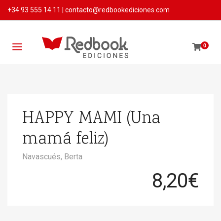
+34 93 555 14 11
|
contacto@redbookediciones.com
0
HAPPY MAMI (Una
mamá feliz)
Navascués, Berta
8,20
€