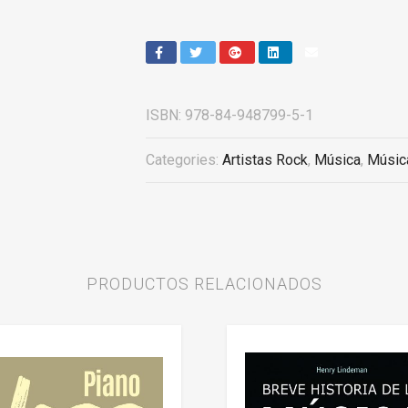
ISBN:
978-84-948799-5-1
Categories:
Artistas Rock
,
Música
,
Músic
PRODUCTOS RELACIONADOS