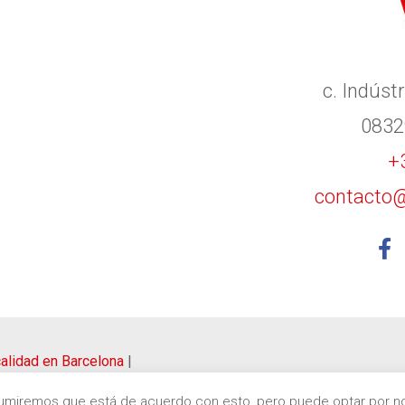
c. Indústr
0832
+
contacto@
 calidad en Barcelona
|
Asumiremos que está de acuerdo con esto, pero puede optar por no 