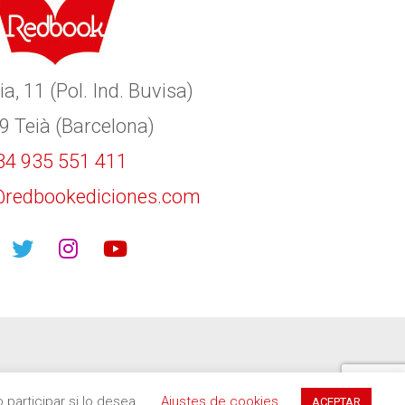
ia, 11 (Pol. Ind. Buvisa)
9 Teià (Barcelona)
34 935 551 411
redbookediciones.com
participar si lo desea.
Ajustes de cookies
ACEPTAR