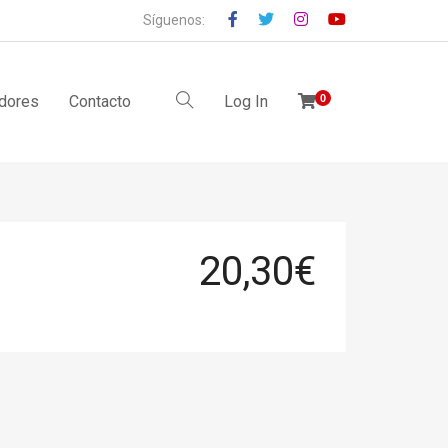
Síguenos:
idores
Contacto
Log In
0
20,30
€