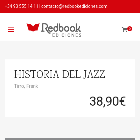
+34 93 555 14 11
|
contacto@redbookediciones.com
0
HISTORIA DEL JAZZ
Tirro, Frank
38,90
€