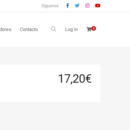
Síguenos:
idores
Contacto
Log In
0
17,20
€