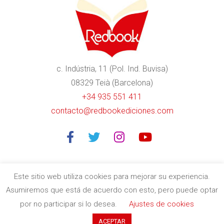
c. Indústria, 11 (Pol. Ind. Buvisa)
08329 Teià (Barcelona)
+34 935 551 411
contacto@redbookediciones.com
Este sitio web utiliza cookies para mejorar su experiencia.
Asumiremos que está de acuerdo con esto, pero puede optar
Editorial especializada en libros divulgativos de calidad en
por no participar si lo desea.
Ajustes de cookies
Barcelona
| Copyright © 2020
Redbook Ediciones
by
itres.cat
ACEPTAR