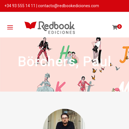
+34 93 555 14 11
|
contacto@redbookediciones.com
0
Börchers, Paul