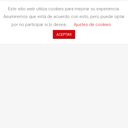
Política de cookies
Este sitio web utiliza cookies para mejorar su experiencia.
Contacto
Asumiremos que está de acuerdo con esto, pero puede optar
por no participar si lo desea.
Ajustes de cookies
ACEPTAR
c. Indústria, 11 (Pol. Ind. Buvisa)
08329 Teià (Barcelona)
+34 935 551 411
contacto@redbookediciones.com