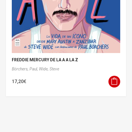
FREDDIE MERCURY DE LA A A LA Z
Börchers, Paul,
Wide, Steve
17,20
€