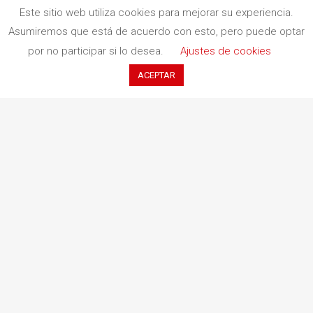
Política de cookies
Este sitio web utiliza cookies para mejorar su experiencia.
Contacto
Asumiremos que está de acuerdo con esto, pero puede optar
por no participar si lo desea.
Ajustes de cookies
ACEPTAR
c. Indústria, 11 (Pol. Ind. Buvisa)
08329 Teià (Barcelona)
+34 935 551 411
contacto@redbookediciones.com