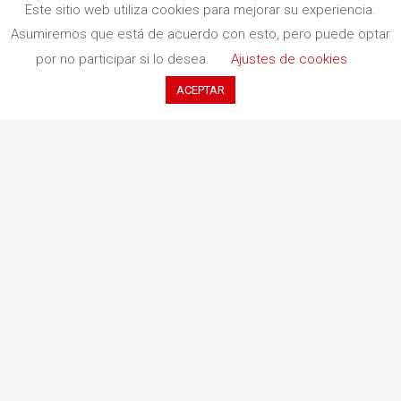
Este sitio web utiliza cookies para mejorar su experiencia.
Asumiremos que está de acuerdo con esto, pero puede optar
por no participar si lo desea.
Ajustes de cookies
Redbook Ediciones
ACEPTAR
Quiénes somos
Información de envío
Aviso legal
Protección de datos
Política de cancelaciones
Política de cookies
Contacto