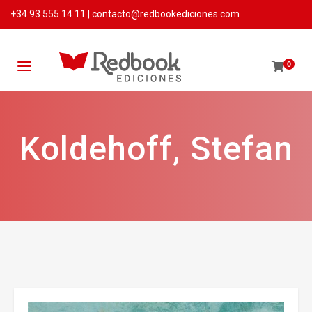
+34 93 555 14 11
|
contacto@redbookediciones.com
0
Koldehoff, Stefan