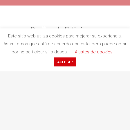
Redbook Ediciones
Este sitio web utiliza cookies para mejorar su experiencia.
Quiénes somos
Asumiremos que está de acuerdo con esto, pero puede optar
Información de envío
por no participar si lo desea.
Ajustes de cookies
Aviso legal
ACEPTAR
Protección de datos
Política de cancelaciones
Política de cookies
Contacto