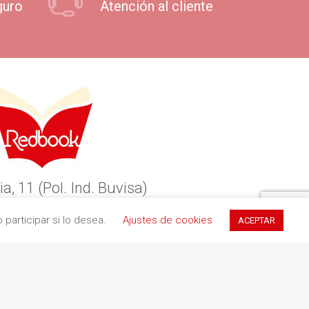
guro
Atención al cliente
ia, 11 (Pol. Ind. Buvisa)
9 Teià (Barcelona)
participar si lo desea.
Ajustes de cookies
ACEPTAR
34 935 551 411
redbookediciones.com