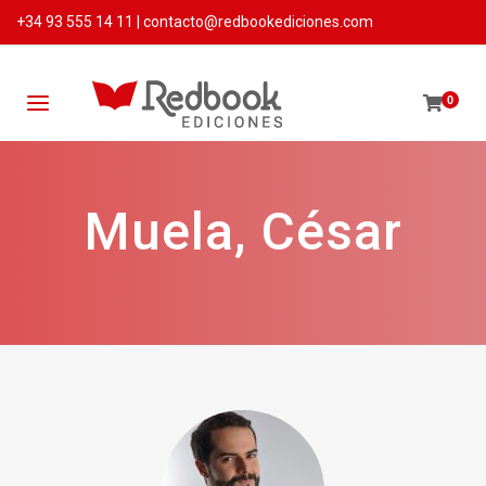
+34 93 555 14 11
|
contacto@redbookediciones.com
0
Muela, César