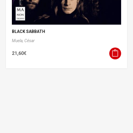
BLACK SABBATH
Muela, César
21,60
€