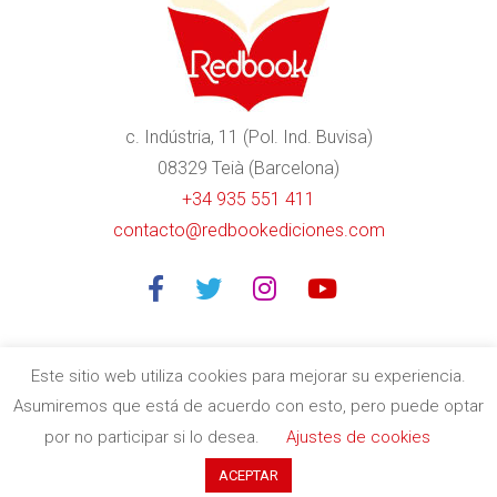
c. Indústria, 11 (Pol. Ind. Buvisa)
08329 Teià (Barcelona)
+34 935 551 411
contacto@redbookediciones.com
Este sitio web utiliza cookies para mejorar su experiencia.
Asumiremos que está de acuerdo con esto, pero puede optar
Editorial especializada en libros divulgativos de calidad en
por no participar si lo desea.
Ajustes de cookies
Barcelona
| Copyright © 2020
Redbook Ediciones
by
itres.cat
ACEPTAR