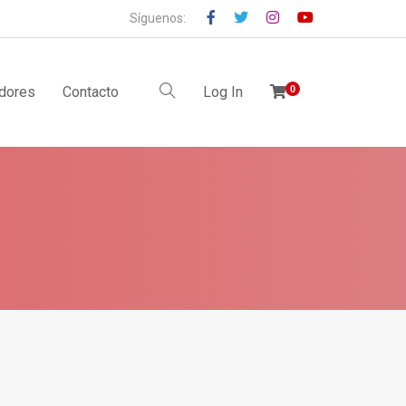
Síguenos:
idores
Contacto
Log In
0