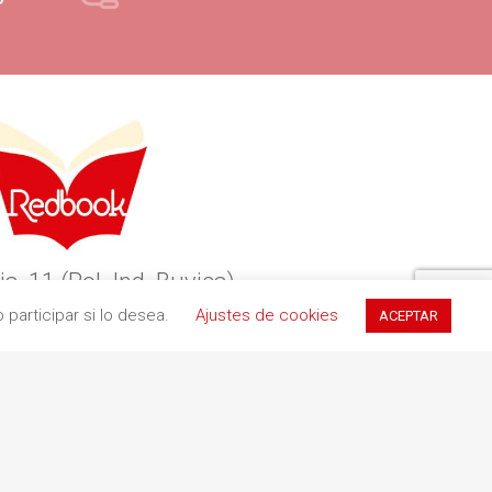
ia, 11 (Pol. Ind. Buvisa)
participar si lo desea.
Ajustes de cookies
ACEPTAR
9 Teià (Barcelona)
34 935 551 411
redbookediciones.com