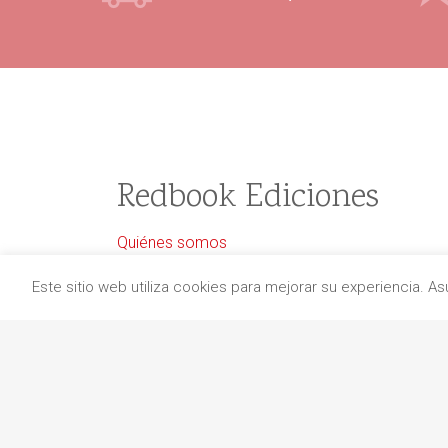
Redbook Ediciones
Quiénes somos
Información de envío
Este sitio web utiliza cookies para mejorar su experiencia. 
Aviso legal
Protección de datos
Política de cancelaciones
Política de cookies
Contacto