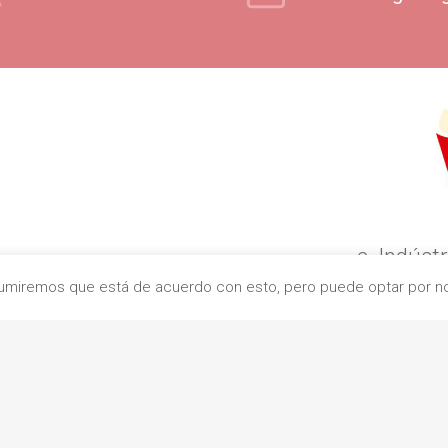
c. Indústr
Asumiremos que está de acuerdo con esto, pero puede optar por no 
0832
+
contacto@