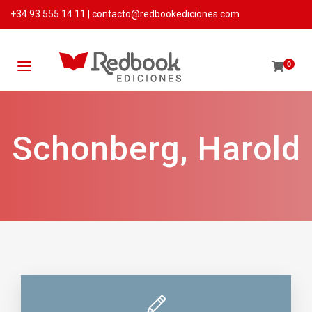
+34 93 555 14 11
|
contacto@redbookediciones.com
0
Schonberg, Harold