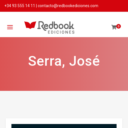
+34 93 555 14 11
|
contacto@redbookediciones.com
0
Serra, José