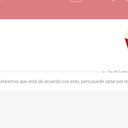
c. Indústr
Asumiremos que está de acuerdo con esto, pero puede optar por no 
0832
+
contacto@