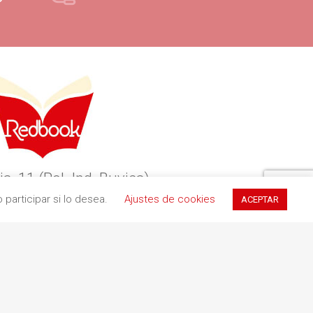
ia, 11 (Pol. Ind. Buvisa)
participar si lo desea.
Ajustes de cookies
ACEPTAR
9 Teià (Barcelona)
34 935 551 411
redbookediciones.com