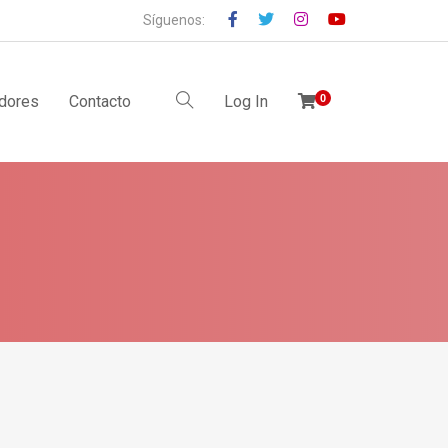
Síguenos:
idores
Contacto
Log In
0