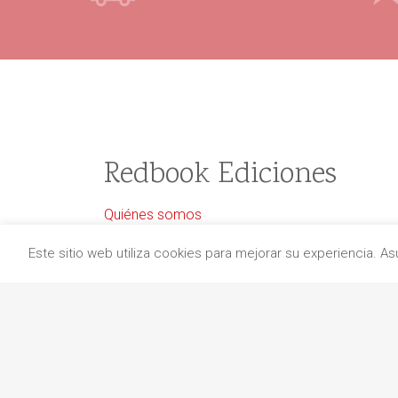
Redbook Ediciones
Quiénes somos
Información de envío
Este sitio web utiliza cookies para mejorar su experiencia. 
Aviso legal
Protección de datos
Política de cancelaciones
Política de cookies
Contacto