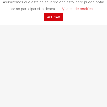
Asumiremos que está de acuerdo con esto, pero puede optar
Redbook Ediciones
por no participar si lo desea.
Ajustes de cookies
ACEPTAR
Quiénes somos
Información de envío
Aviso legal
Protección de datos
Política de cancelaciones
Política de cookies
Contacto
c. Indústria, 11 (Pol. Ind. Buvisa)