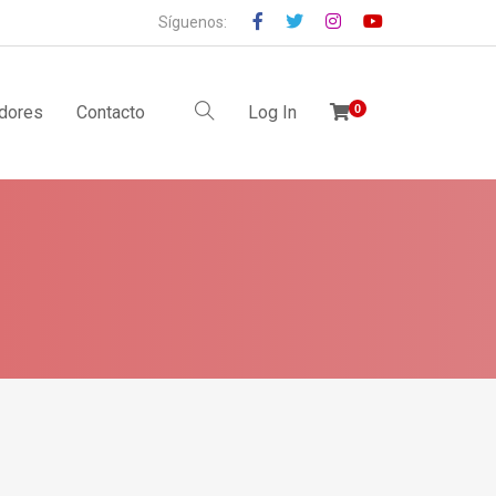
Síguenos:
idores
Contacto
Log In
0