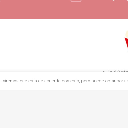
c. Indústr
Asumiremos que está de acuerdo con esto, pero puede optar por no 
0832
+
contacto@