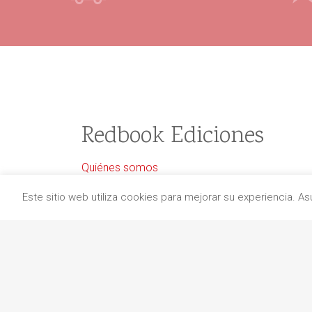
Redbook Ediciones
Quiénes somos
Información de envío
Este sitio web utiliza cookies para mejorar su experiencia. 
Aviso legal
Protección de datos
Política de cancelaciones
Política de cookies
Contacto