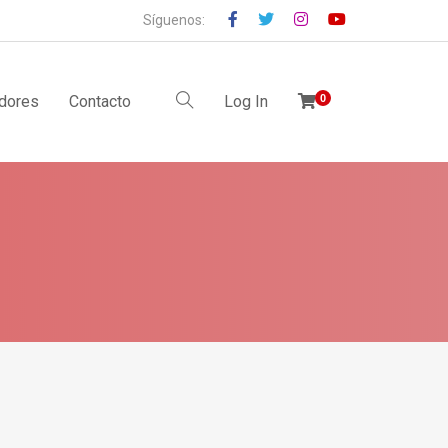
Síguenos:
idores
Contacto
Log In
0