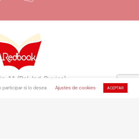
ia, 11 (Pol. Ind. Buvisa)
participar si lo desea.
Ajustes de cookies
ACEPTAR
9 Teià (Barcelona)
34 935 551 411
redbookediciones.com