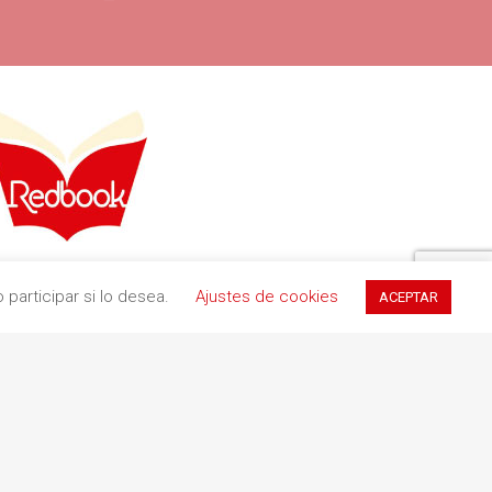
ia, 11 (Pol. Ind. Buvisa)
participar si lo desea.
Ajustes de cookies
ACEPTAR
9 Teià (Barcelona)
34 935 551 411
redbookediciones.com