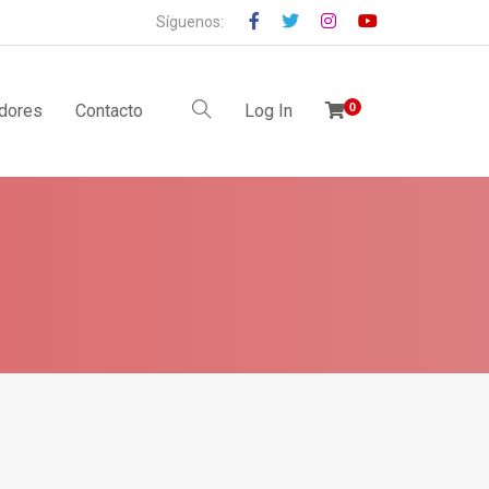
Síguenos:
idores
Contacto
Log In
0