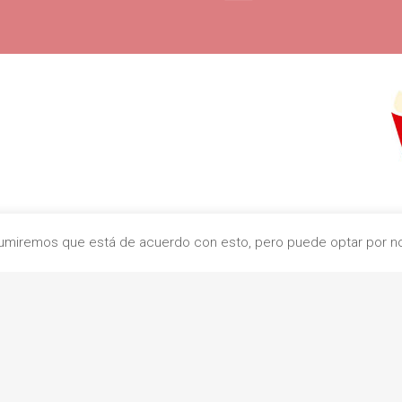
c. Indústr
Asumiremos que está de acuerdo con esto, pero puede optar por no 
0832
+
contacto@