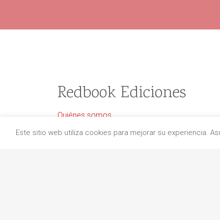
Redbook Ediciones
Quiénes somos
Información de envío
Este sitio web utiliza cookies para mejorar su experiencia. 
Aviso legal
Protección de datos
Política de cancelaciones
Política de cookies
Contacto