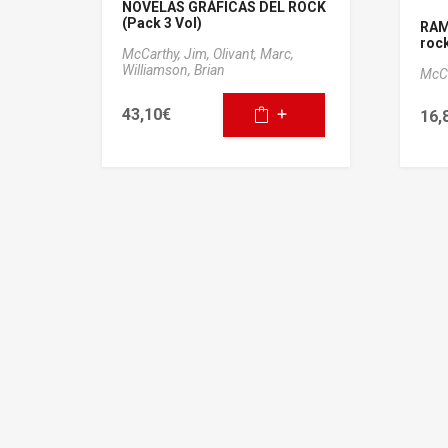
NOVELAS GRÁFICAS DEL ROCK
(Pack 3 Vol)
RAM
roc
McCarthy, Jim,
Olivant, Marc,
Williamson, Brian
McCa
43,10
€
16,