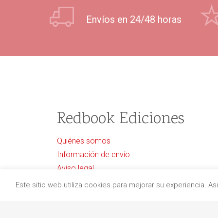
Envíos en 24/48 horas
Redbook Ediciones
Quiénes somos
Información de envío
Aviso legal
Protección de datos
Este sitio web utiliza cookies para mejorar su experiencia. 
Política de cancelaciones
Política de cookies