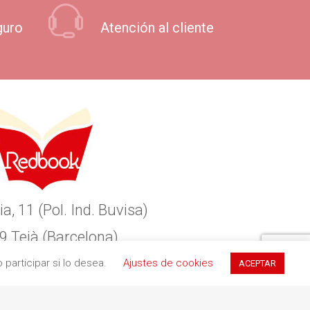
guro
Atención al cliente
ia, 11 (Pol. Ind. Buvisa)
9 Teià (Barcelona)
34 935 551 411
participar si lo desea.
Ajustes de cookies
ACEPTAR
redbookediciones.com