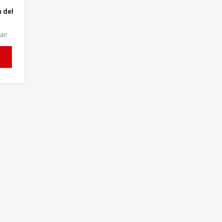
 del
ian