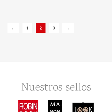
←
1
2
3
→
Nuestros sellos