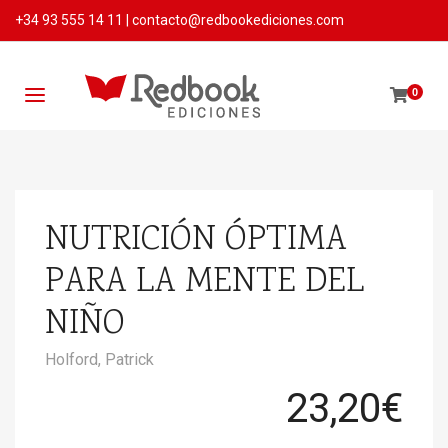
+34 93 555 14 11
|
contacto@redbookediciones.com
0
NUTRICIÓN ÓPTIMA
PARA LA MENTE DEL
NIÑO
Holford, Patrick
23,20
€