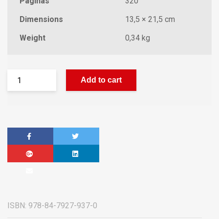
Páginas
320
Dimensions
13,5 × 21,5 cm
Weight
0,34 kg
Add to cart
ISBN:
978-84-7927-937-0