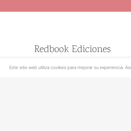
Redbook Ediciones
Quiénes somos
Este sitio web utiliza cookies para mejorar su experiencia. 
Información de envío
Aviso legal
Protección de datos
Política de cancelaciones
Política de cookies
Contacto