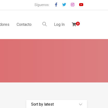
Síguenos:
idores
Contacto
Log In
0