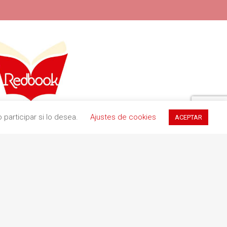
ia, 11 (Pol. Ind. Buvisa)
participar si lo desea.
Ajustes de cookies
ACEPTAR
9 Teià (Barcelona)
34 935 551 411
redbookediciones.com