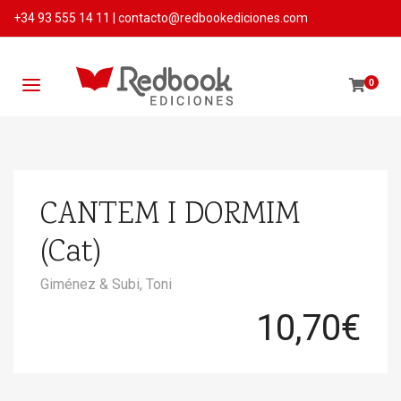
+34 93 555 14 11
|
contacto@redbookediciones.com
0
CANTEM I DORMIM
(Cat)
Giménez & Subi, Toni
10,70
€