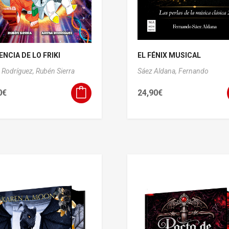
ENCIA DE LO FRIKI
EL FÉNIX MUSICAL
 Rodríguez,
Rubén Sierra
Sáez Aldana, Fernando
0
€
24,90
€