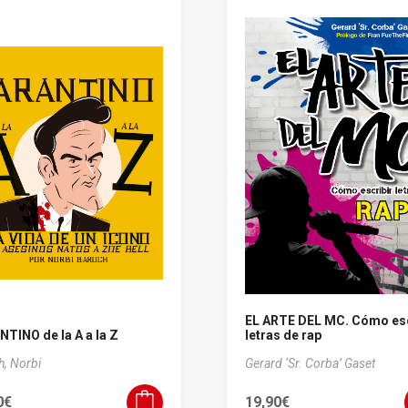
EL ARTE DEL MC. Cómo esc
TINO de la A a la Z
letras de rap
h, Norbi
Gerard ‘Sr. Corba’ Gaset
0
€
19,90
€