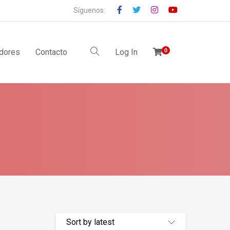
Síguenos:
idores
Contacto
Log In
0