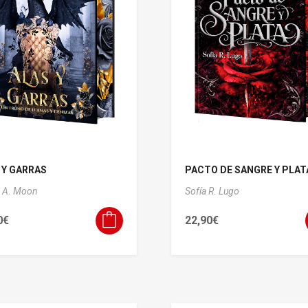
 Y GARRAS
PACTO DE SANGRE Y PLAT
 A. Moon
Sofía R. Lugo
0
€
22,90
€