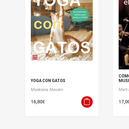
CÓMO
YOGA CON GATOS
MUSIC
Miyakawa, Masako
Marti
16,80
€
17,0