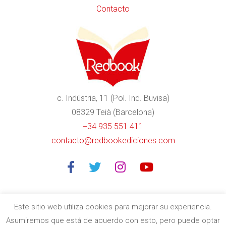
Contacto
c. Indústria, 11 (Pol. Ind. Buvisa)
08329 Teià (Barcelona)
+34 935 551 411
contacto@redbookediciones.com
Este sitio web utiliza cookies para mejorar su experiencia.
Asumiremos que está de acuerdo con esto, pero puede optar
Editorial especializada en libros divulgativos de calidad en