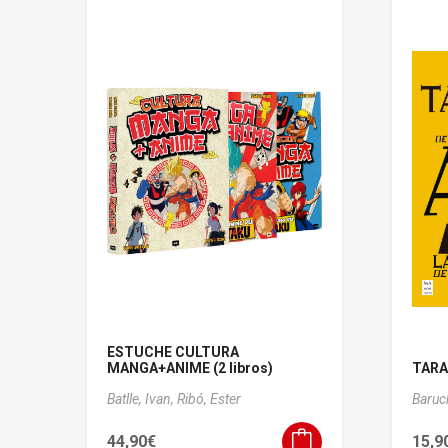
ESTUCHE CULTURA
MANGA+ANIME (2 libros)
TARAN
Batlle, Ivan,
Ribó, Ester
Baruc
44,90
€
15,9