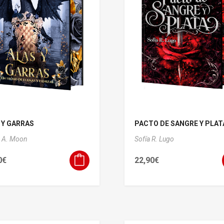
 Y GARRAS
PACTO DE SANGRE Y PLAT
 A. Moon
Sofía R. Lugo
0
€
22,90
€