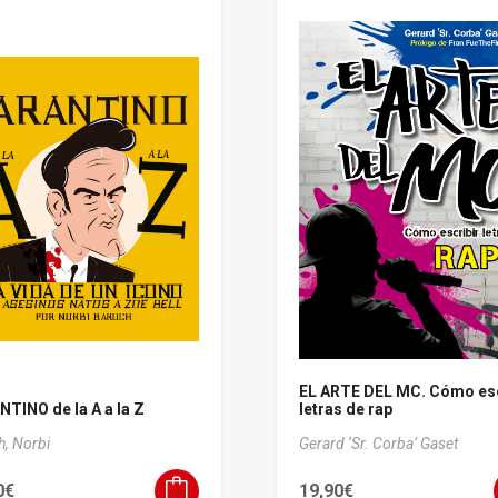
EL ARTE DEL MC. Cómo esc
TINO de la A a la Z
letras de rap
h, Norbi
Gerard ‘Sr. Corba’ Gaset
0
€
19,90
€