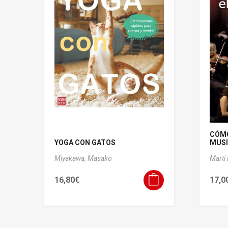
CÓMO
YOGA CON GATOS
MUSIC
Miyakawa, Masako
Marti
16,80
€
17,0