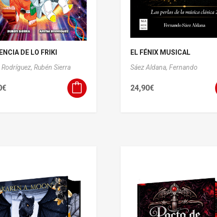
ENCIA DE LO FRIKI
EL FÉNIX MUSICAL
 Rodríguez,
Rubén Sierra
Sáez Aldana, Fernando
0
€
24,90
€