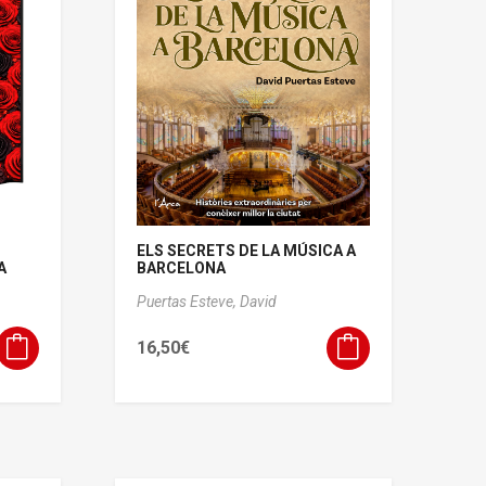
ELS SECRETS DE LA MÚSICA A
A
BARCELONA
Puertas Esteve, David
16,50
€