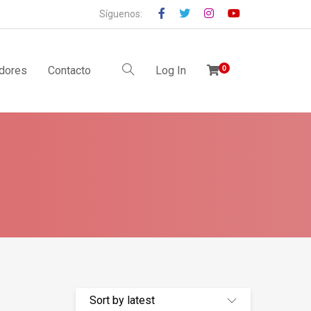
Síguenos:
idores
Contacto
Log In
0