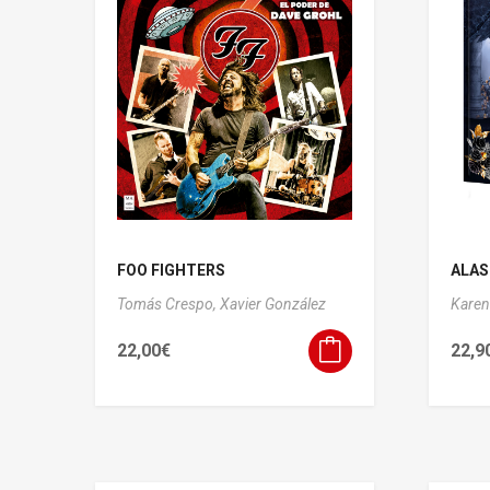
FOO FIGHTERS
ALAS
Tomás Crespo,
Xavier González
Karen
22,00
€
22,9