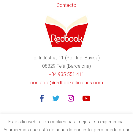
Contacto
c. Indústria, 11 (Pol. Ind. Buvisa)
08329 Teià (Barcelona)
+34 935 551 411
contacto@redbookediciones.com
Este sitio web utiliza cookies para mejorar su experiencia.
Asumiremos que está de acuerdo con esto, pero puede optar
Editorial especializada en libros divulgativos de calidad en