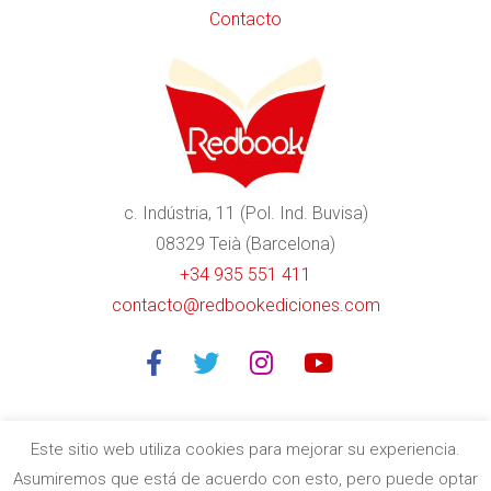
Contacto
c. Indústria, 11 (Pol. Ind. Buvisa)
08329 Teià (Barcelona)
+34 935 551 411
contacto@redbookediciones.com
Este sitio web utiliza cookies para mejorar su experiencia.
Asumiremos que está de acuerdo con esto, pero puede optar
Editorial especializada en libros divulgativos de calidad en