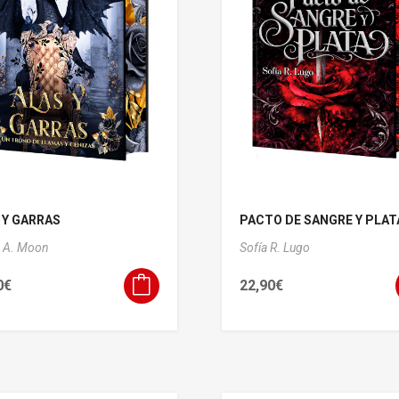
 Y GARRAS
PACTO DE SANGRE Y PLAT
 A. Moon
Sofía R. Lugo
0
€
22,90
€