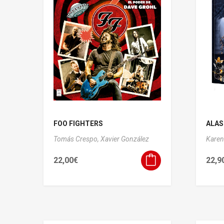
FOO FIGHTERS
ALAS
Tomás Crespo,
Xavier González
Karen
22,00
€
22,9