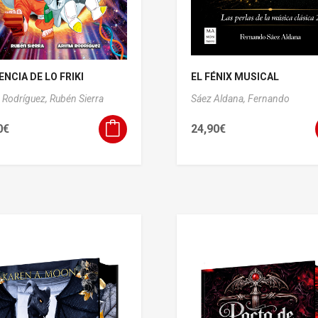
ENCIA DE LO FRIKI
EL FÉNIX MUSICAL
 Rodríguez,
Rubén Sierra
Sáez Aldana, Fernando
0
€
24,90
€