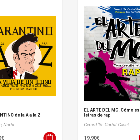
EL ARTE DEL MC. Cómo esc
TINO de la A a la Z
letras de rap
h, Norbi
Gerard ‘Sr. Corba’ Gaset
0
€
19,90
€