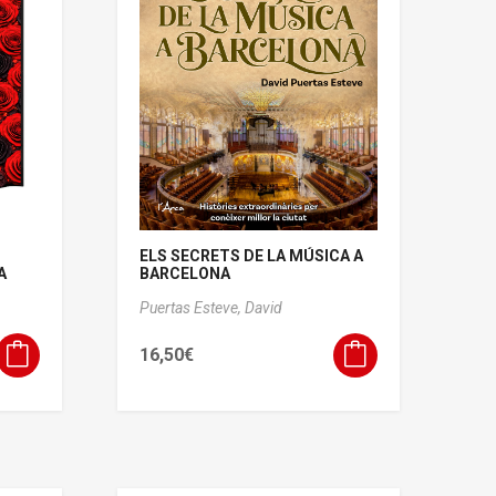
ELS SECRETS DE LA MÚSICA A
A
BARCELONA
Puertas Esteve, David
16,50
€