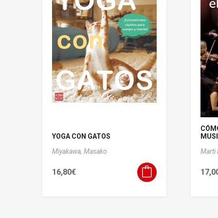
CÓMO
YOGA CON GATOS
MUSIC
Miyakawa, Masako
Marti
16,80
€
17,0