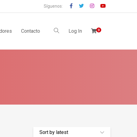
Síguenos:
idores
Contacto
Log In
0