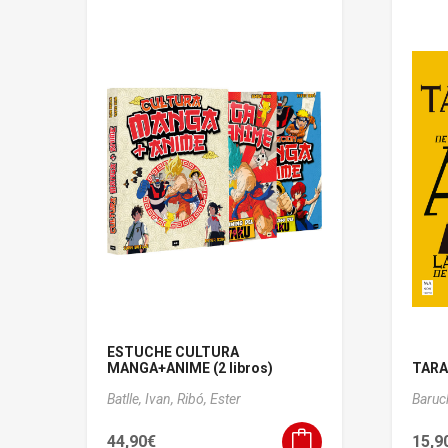
ESTUCHE CULTURA
MANGA+ANIME (2 libros)
TARAN
Batlle, Ivan,
Ribó, Ester
Baruc
44,90
€
15,9