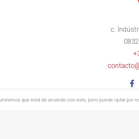
c. Indústr
0832
+
contacto@
Asumiremos que está de acuerdo con esto, pero puede optar por no 
 calidad en Barcelona
|