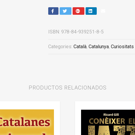
ISBN:
978-84-939251-8-5
Categories:
Català
,
Catalunya
,
Curiositats
PRODUCTOS RELACIONADOS