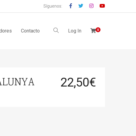
Síguenos:
idores
Contacto
Log In
0
TALUNYA
22,50
€