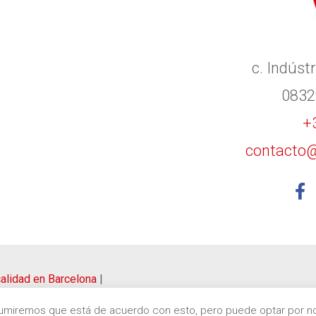
c. Indústr
0832
+
contacto@
 calidad en Barcelona
|
Asumiremos que está de acuerdo con esto, pero puede optar por no 