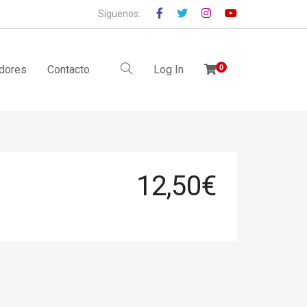
Síguenos:
idores
Contacto
Log In
0
12,50
€