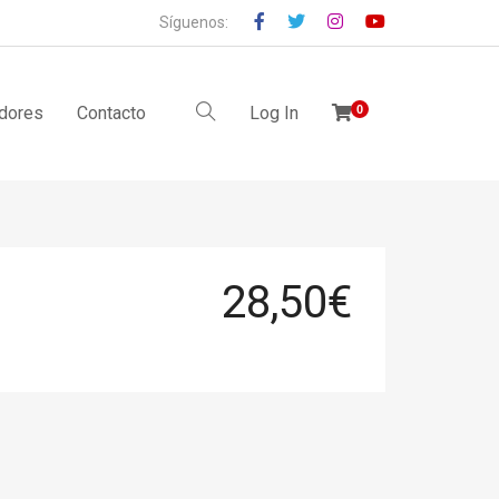
Síguenos:
idores
Contacto
Log In
0
28,50
€