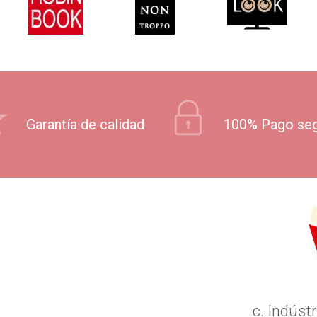
Garantía de calidad
100% Pago se
c. Indústr