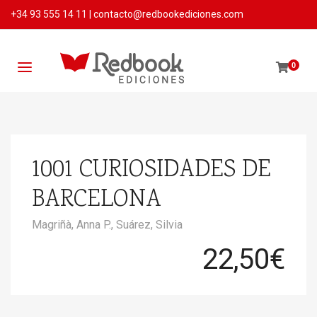
+34 93 555 14 11
|
contacto@redbookediciones.com
0
1001 CURIOSIDADES DE
BARCELONA
Magriñà, Anna P.,
Suárez, Silvia
22,50
€