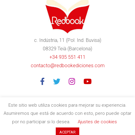
c. Indústria, 11 (Pol. Ind. Buvisa)
08329 Teià (Barcelona)
+34 935 551 411
contacto@redbookediciones.com
Este sitio web utiliza cookies para mejorar su experiencia.
Asumiremos que está de acuerdo con esto, pero puede optar
Editorial especializada en libros divulgativos de calidad en
por no participar si lo desea.
Ajustes de cookies
Barcelona
| Copyright © 2020
Redbook Ediciones
by
itres.cat
ACEPTAR