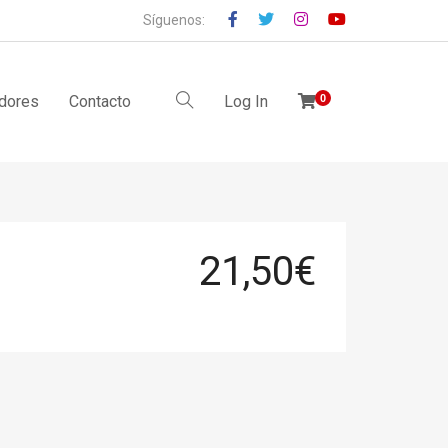
Síguenos:
idores
Contacto
Log In
0
21,50
€