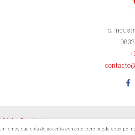
c. Indústr
0832
+
contacto@
 calidad en Barcelona
|
Asumiremos que está de acuerdo con esto, pero puede optar por no 